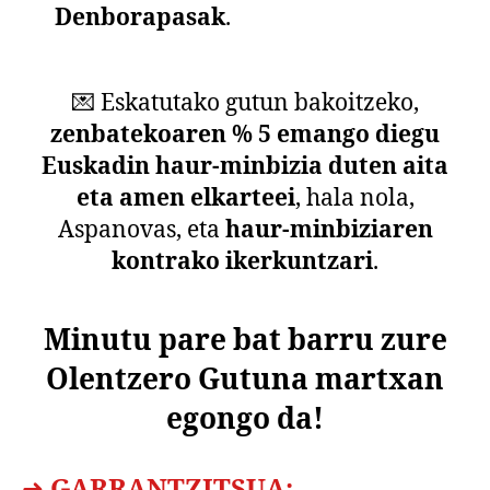
Denborapasak
.
💌 Eskatutako gutun bakoitzeko,
zenbatekoaren % 5 emango diegu
Euskadin haur-minbizia duten aita
eta amen elkarteei
, hala nola,
Aspanovas, eta
haur-minbiziaren
kontrako ikerkuntzari
.
Minutu pare bat barru zure
Olentzero Gutuna martxan
egongo da!