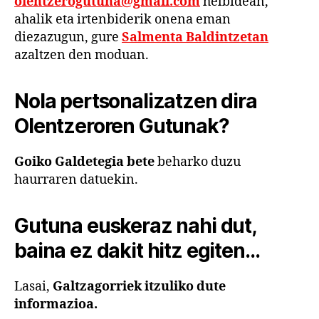
olentzerogutuna@gmail.com
helbidean,
ahalik eta irtenbiderik onena eman
diezazugun, gure
Salmenta Baldintzetan
azaltzen den moduan.
Nola pertsonalizatzen dira
Olentzeroren Gutunak?
Goiko Galdetegia bete
beharko duzu
haurraren datuekin.
Gutuna euskeraz nahi dut,
baina ez dakit hitz egiten…
Lasai,
Galtzagorriek itzuliko dute
informazioa.