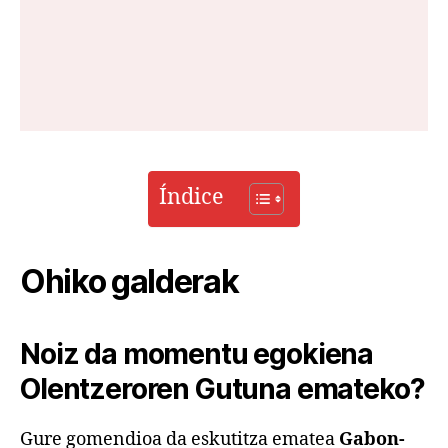
Índice
Ohiko galderak
Noiz da momentu egokiena
Olentzeroren Gutuna emateko?
Gure gomendioa da eskutitza ematea
Gabon-