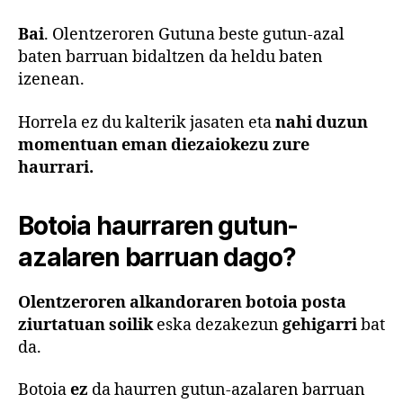
Bai
. Olentzeroren Gutuna beste gutun-azal
baten barruan bidaltzen da heldu baten
izenean.
Horrela ez du kalterik jasaten eta
nahi duzun
momentuan eman diezaiokezu zure
haurrari.
Botoia haurraren gutun-
azalaren barruan dago?
Olentzeroren alkandoraren botoia
posta
ziurtatuan soilik
eska dezakezun
gehigarri
bat
da.
Botoia
ez
da haurren gutun-azalaren barruan