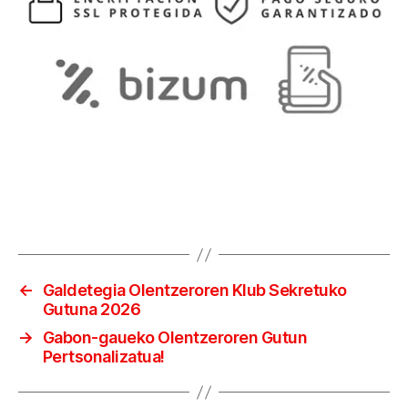
←
Galdetegia Olentzeroren Klub Sekretuko
Gutuna 2026
→
Gabon-gaueko Olentzeroren Gutun
Pertsonalizatua!