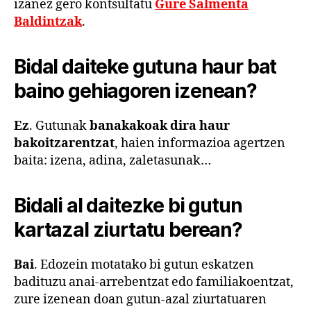
izanez gero kontsultatu
Gure Salmenta
Baldintzak
.
Bidal daiteke gutuna haur bat
baino gehiagoren izenean?
Ez
. Gutunak
banakakoak dira haur
bakoitzarentzat
, haien informazioa agertzen
baita: izena, adina, zaletasunak…
Bidali al daitezke bi gutun
kartazal ziurtatu berean?
Bai
. Edozein motatako bi gutun eskatzen
badituzu anai-arrebentzat edo familiakoentzat,
zure izenean doan gutun-azal ziurtatuaren