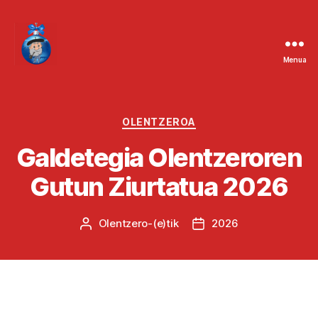
Menua
Kategoriak
OLENTZEROA
Galdetegia Olentzeroren
Gutun Ziurtatua 2026
Olentzero
-(e)tik
2026
Argitalpenaren
Argitalpenaren
egilea
data