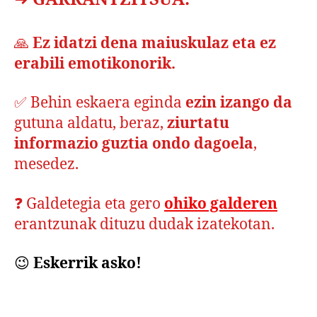
➜
GARRANTZITSUA:
🙏
Ez idatzi dena maiuskulaz eta ez
erabili emotikonorik.
✅ Behin eskaera eginda
ezin izango da
gutuna aldatu, beraz,
ziurtatu
informazio guztia ondo dagoela
,
mesedez.
❓ Galdetegia eta gero
ohiko galderen
erantzunak dituzu dudak izatekotan.
😉
Eskerrik asko!