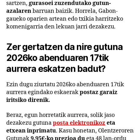
sartzen,
gurasoei zuzendutako gutun-
azalaren
barruan baizik. Horrela, Gabon-
gaueko oparien artean edo txikia harritzeko
komenigarria den lekuan jarri dezakezu.
Zer gertatzen da nire gutuna
2026ko abenduaren 17tik
aurrera eskatzen badut?
Ezin dugu ziurtatu 2026ko abenduaren 17tik
aurrera egindako eskaerak
postaz garaiz
iritsiko direnik.
Beraz, egun horretatik aurrera, solik jaso
dezakezu gutuna
posta elektronikoz
eta
etxean inprimatu
. Kasu honetan, Olentzeroren
Gutunak
9.95€-ko prezioa du
eta 48 lan-ordu