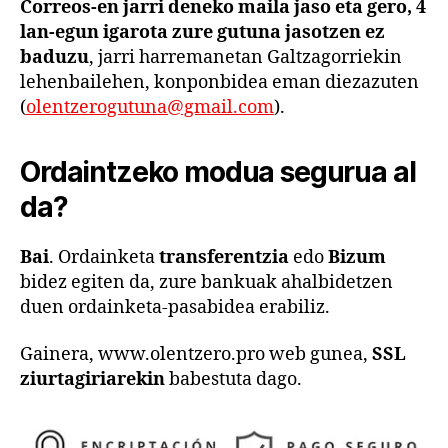
Correos-en jarri deneko maila jaso eta gero, 4
lan-egun igarota zure gutuna jasotzen ez
baduzu
, jarri harremanetan Galtzagorriekin
lehenbailehen, konponbidea eman diezazuten
(
olentzerogutuna@gmail.com
).
Ordaintzeko modua segurua al
da?
Bai
. Ordainketa
transferentzia
edo
Bizum
bidez egiten da, zure bankuak ahalbidetzen
duen ordainketa-pasabidea erabiliz.
Gainera, www.olentzero.pro web gunea,
SSL
ziurtagiriarekin
babestuta dago.