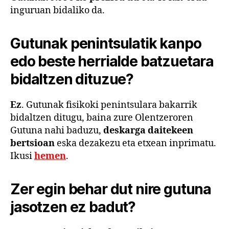
inguruan bidaliko da.
Gutunak penintsulatik kanpo
edo beste herrialde batzuetara
bidaltzen dituzue?
Ez
. Gutunak fisikoki penintsulara bakarrik
bidaltzen ditugu, baina zure Olentzeroren
Gutuna nahi baduzu,
deskarga daitekeen
bertsioan
eska dezakezu eta etxean inprimatu.
Ikusi
hemen
.
Zer egin behar dut nire gutuna
jasotzen ez badut?