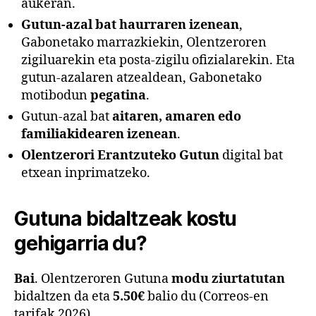
aukeran.
Gutun-azal bat haurraren izenean
,
Gabonetako marrazkiekin, Olentzeroren
zigiluarekin eta posta-zigilu ofizialarekin. Eta
gutun-azalaren atzealdean, Gabonetako
motibodun
pegatina
.
Gutun-azal bat
aitaren, amaren edo
familiakidearen izenean
.
Olentzerori Erantzuteko Gutun
digital bat
etxean inprimatzeko.
Gutuna bidaltzeak kostu
gehigarria du?
Bai
. Olentzeroren Gutuna
modu ziurtatutan
bidaltzen da eta
5.50€
balio du (Correos-en
tarifak 2026).