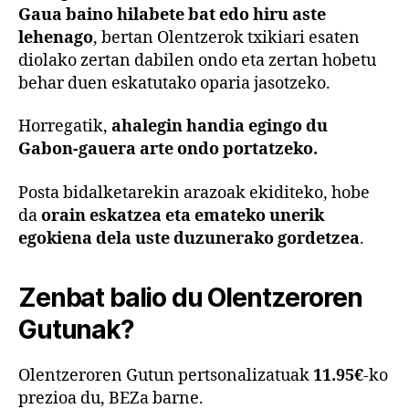
Gaua baino hilabete bat edo hiru aste
lehenago
, bertan Olentzerok txikiari esaten
diolako zertan dabilen ondo eta zertan hobetu
behar duen eskatutako oparia jasotzeko.
Horregatik,
ahalegin handia egingo du
Gabon-gauera arte ondo portatzeko.
Posta bidalketarekin arazoak ekiditeko, hobe
da
orain eskatzea eta emateko unerik
egokiena dela uste duzunerako gordetzea
.
Zenbat balio du Olentzeroren
Gutunak?
Olentzeroren Gutun pertsonalizatuak
11.95€
-ko
prezioa du, BEZa barne.