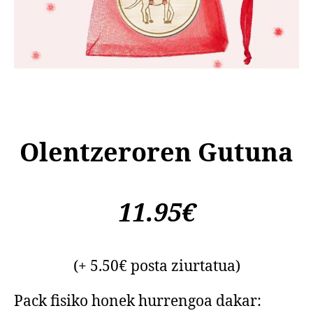
Olentzeroren Gutuna
11.95€
(+ 5.50€ posta ziurtatua)
Pack fisiko honek hurrengoa dakar: