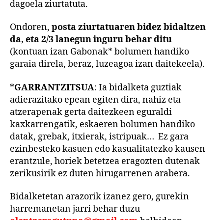
dagoela ziurtatuta.
Ondoren,
posta ziurtatuaren bidez bidaltzen
da, eta 2/3 lanegun inguru behar ditu
(kontuan izan Gabonak* bolumen handiko
garaia direla, beraz, luzeagoa izan daitekeela).
*
GARRANTZITSUA
: Ia bidalketa guztiak
adierazitako epean egiten dira, nahiz eta
atzerapenak gerta daitezkeen eguraldi
kaxkarrengatik, eskaeren bolumen handiko
datak, grebak, itxierak, istripuak… Ez gara
ezinbesteko kasuen edo kasualitatezko kausen
erantzule, horiek betetzea eragozten dutenak
zerikusirik ez duten hirugarrenen arabera.
Bidalketetan arazorik izanez gero, gurekin
harremanetan jarri behar duzu