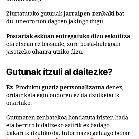
Ziurtatutako gutunak
jarraipen-zenbaki
bat
du, uneoro non dagoen jakingo dugu.
Postariak eskuan entregatuko dizu eskutitza
eta etxean ez bazaude, zure posta-bulegoan
jasotzeko
oharra
utziko dizu.
Gutunak itzuli al daitezke?
Ez
. Produktu
guztiz pertsonalizatua
denez,
ordainketa egin ondoren ez da itzulketarik
onartuko.
Gutunaren zenbatekoa hondatuta iristen bada
eta berriro bidaltzeko astirik ez badago
bakarrik itzuliko da. Informazio gehiago behar