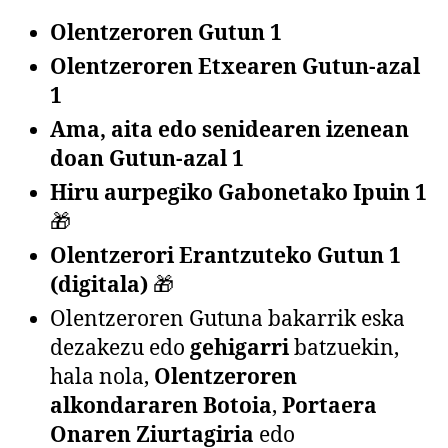
Olentzeroren Gutun 1
Olentzeroren Etxearen Gutun-azal
1
Ama, aita edo senidearen izenean
doan Gutun-azal 1
Hiru aurpegiko Gabonetako Ipuin 1
🎁
Olentzerori Erantzuteko Gutun 1
(digitala)
🎁
Olentzeroren Gutuna bakarrik eska
dezakezu edo
gehigarri
batzuekin,
hala nola,
Olentzeroren
alkondararen
Botoia
,
Portaera
Onaren Ziurtagiria
edo