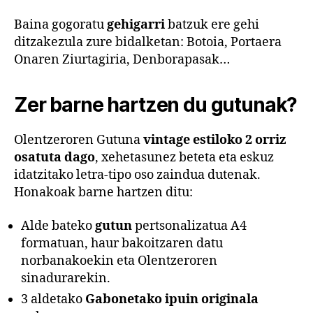
Baina gogoratu
gehigarri
batzuk ere gehi
ditzakezula zure bidalketan: Botoia, Portaera
Onaren Ziurtagiria, Denborapasak…
Zer barne hartzen du gutunak?
Olentzeroren Gutuna
vintage estiloko 2 orriz
osatuta dago
, xehetasunez beteta eta eskuz
idatzitako letra-tipo oso zaindua dutenak.
Honakoak barne hartzen ditu:
Alde bateko
gutun
pertsonalizatua A4
formatuan, haur bakoitzaren datu
norbanakoekin eta Olentzeroren
sinadurarekin.
3 aldetako
Gabonetako ipuin originala