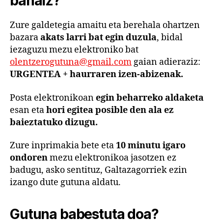
banaiz?
Zure galdetegia amaitu eta berehala ohartzen
bazara
akats larri bat egin duzula
, bidal
iezaguzu mezu elektroniko bat
olentzerogutuna@gmail.com
gaian adieraziz:
URGENTEA + haurraren izen-abizenak.
Posta elektronikoan
egin beharreko aldaketa
esan eta
hori egitea posible den ala ez
baieztatuko dizugu.
Zure inprimakia bete eta
10 minutu igaro
ondoren
mezu elektronikoa jasotzen ez
badugu, asko sentituz, Galtazagorriek ezin
izango dute gutuna aldatu.
Gutuna babestuta doa?