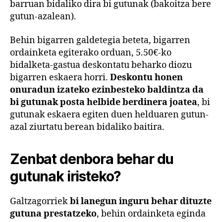
barruan bidaliko dira bi gutunak (bakoitza bere
gutun-azalean).
Behin bigarren galdetegia beteta, bigarren
ordainketa egiterako orduan, 5.50€-ko
bidalketa-gastua deskontatu beharko diozu
bigarren eskaera horri.
Deskontu honen
onuradun izateko ezinbesteko baldintza da
bi gutunak posta helbide berdinera joatea
, bi
gutunak eskaera egiten duen helduaren gutun-
azal ziurtatu berean bidaliko baitira.
Zenbat denbora behar du
gutunak iristeko?
Galtzagorriek
bi lanegun
inguru behar dituzte
gutuna prestatzeko
, behin ordainketa eginda