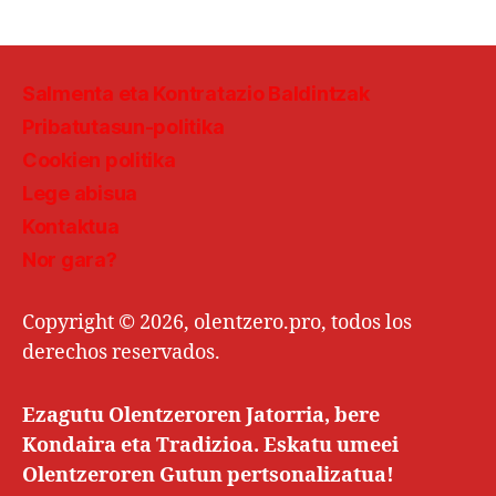
Salmenta eta Kontratazio Baldintzak
Pribatutasun-politika
Cookien politika
Lege abisua
Kontaktua
Nor gara?
Copyright © 2026, olentzero.pro, todos los
derechos reservados.
Ezagutu Olentzeroren Jatorria, bere
Kondaira eta Tradizioa. Eskatu umeei
Olentzeroren Gutun pertsonalizatua!