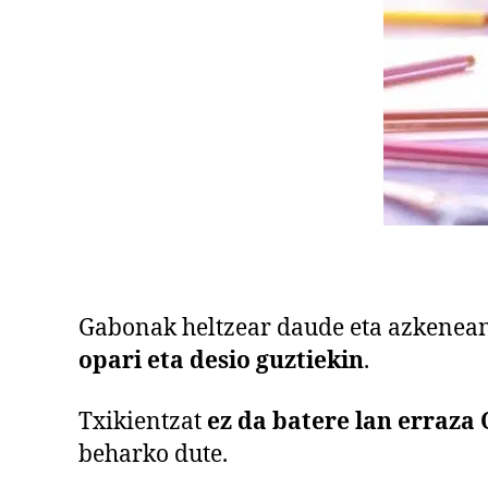
Gabonak heltzear daude eta azkenean 
opari eta desio guztiekin
.
Txikientzat
ez da batere lan erraza
beharko dute.