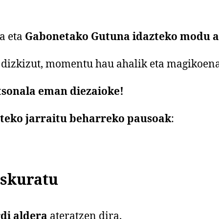
a eta
Gabonetako Gutuna idazteko modu a
 dizkizut, momentu hau ahalik eta magikoena
tsonala eman diezaioke!
zteko jarraitu beharreko pausoak
:
skuratu
di aldera
ateratzen dira.