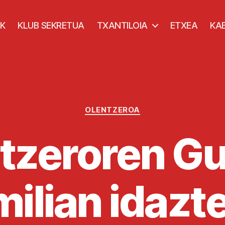
K
KLUB SEKRETUA
TXANTILOIA
ETXEA
KA
Kategoriak
OLENTZEROA
tzeroren G
milian idazt