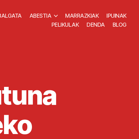
BALGATA
ABESTIA
MARRAZKIAK
IPUINAK
PELIKULAK
DENDA
BLOG
utuna
eko