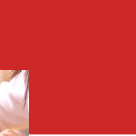
lentzeroren
utuna
amilian
dazteko
holkuak
arreran