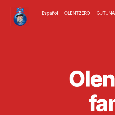
Español
OLENTZERO
GUTUNA
Olen
fa