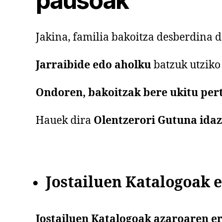
pausoak
Jakina, familia bakoitza desberdina d
Jarraibide edo aholku
batzuk utziko
Ondoren, bakoitzak bere ukitu per
Hauek dira
Olentzerori Gutuna ida
Jostailuen Katalogoak
e
Jostailuen Katalogoak
azaroaren er