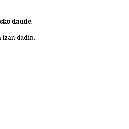
sko daude
.
 izan dadin.