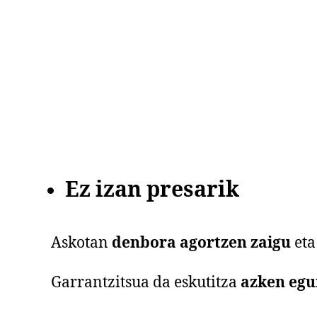
Ez izan presarik
Askotan
denbora agortzen zaigu
eta
Garrantzitsua da eskutitza
azken egu