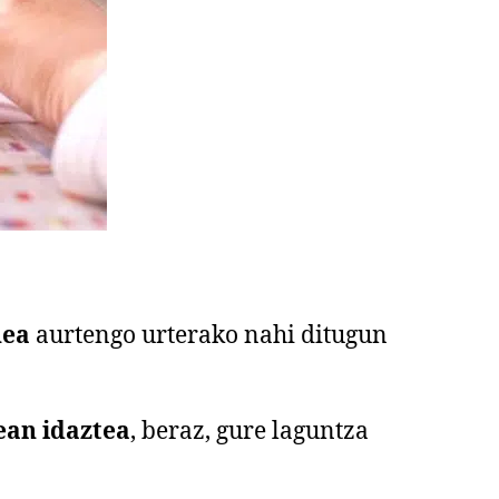
nea
aurtengo urterako nahi ditugun
ean idaztea
, beraz, gure laguntza