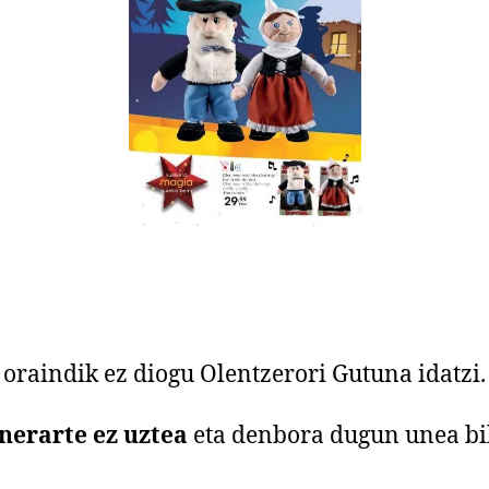
 oraindik ez diogu Olentzerori Gutuna idatzi.
nerarte ez uztea
eta denbora dugun unea bil