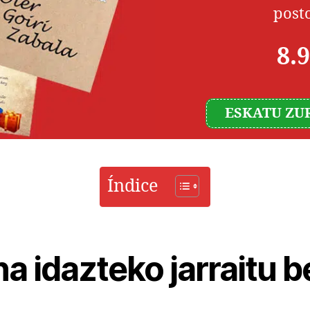
post
8.9
ESKATU ZU
Índice
a idazteko jarraitu 