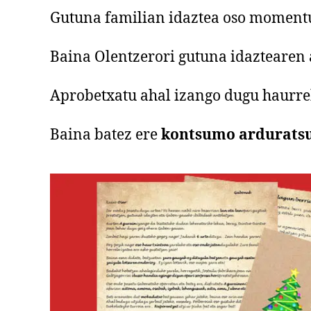
Gutuna familian idaztea oso momentu
Baina Olentzerori gutuna idaztearen
Aprobetxatu ahal izango dugu haurre
Baina batez ere
kontsumo arduratsu