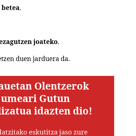
 betea
.
 ezagutzen joateko
.
etzen duen jarduera da.
auetan Olentzerok
 umeari Gutun
izatua idazten dio!
atzitako eskutitza jaso zure