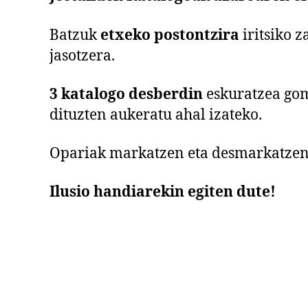
Batzuk
etxeko postontzira
iritsiko 
jasotzera.
3 katalogo desberdin
eskuratzea gom
dituzten aukeratu ahal izateko.
Opariak markatzen eta desmarkatzen
Ilusio handiarekin egiten dute!