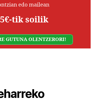
ontzian edo mailean
5€-tik soilik
RE GUTUNA OLENTZERORI!
beharreko