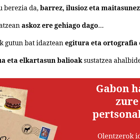
 berezia da,
barrez, ilusioz eta maitasunez
 atzean
askoz ere gehiago dago
…
k gutun bat idaztean
egitura eta ortografia
a eta elkartasun balioak
sustatzea ahalbid
Gabon h
zure
pertsonal
Olentzerok id