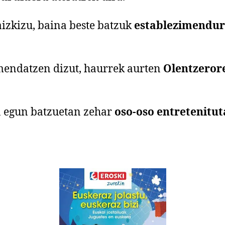
zaizkizu, baina beste batzuk
establezimendu
endatzen dizut, haurrek aurten
Olentzeror
 egun batzuetan zehar
oso-oso entretenitu