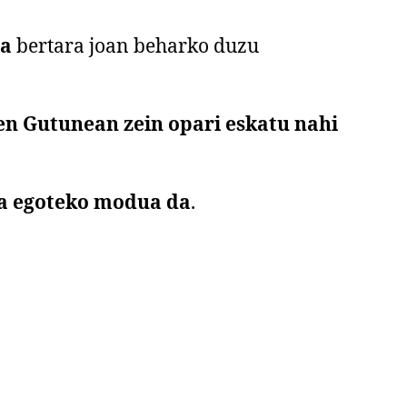
ra
bertara joan beharko duzu
en Gutunean zein
opari eskatu nahi
ta egoteko modua da
.