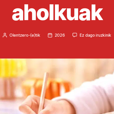
aholkuak
O
Olentzero
-(e)tik
2026
Ez dago iruzkinik
Argitalpenaren
Argitalpenaren
G
egilea
data
f
i
a
s