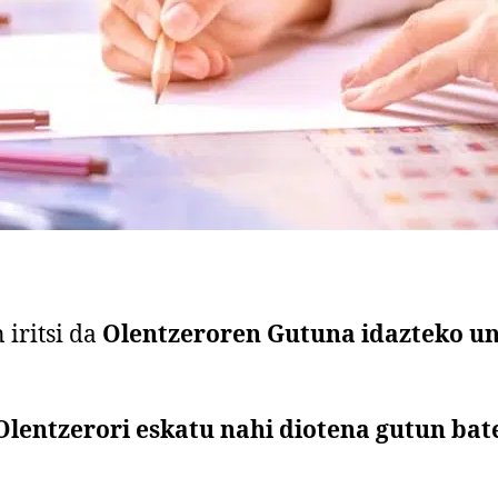
iritsi da
Olentzeroren Gutuna idazteko u
 Olentzerori eskatu nahi diotena gutun bat