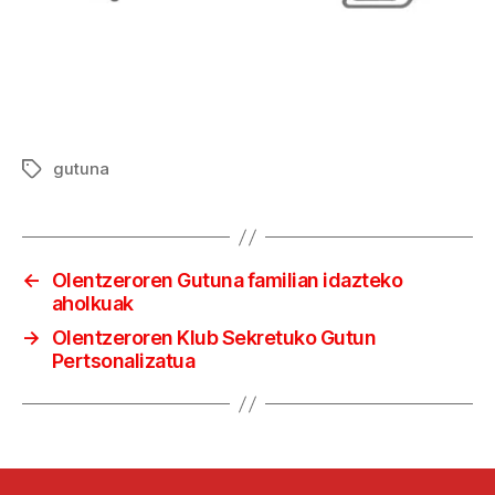
gutuna
Etiketak
←
Olentzeroren Gutuna familian idazteko
aholkuak
→
Olentzeroren Klub Sekretuko Gutun
Pertsonalizatua