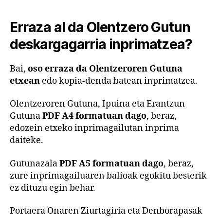
Erraza al da Olentzero Gutun
deskargagarria inprimatzea?
Bai,
oso erraza da Olentzeroren Gutuna
etxean
edo kopia-denda batean inprimatzea.
Olentzeroren Gutuna, Ipuina eta Erantzun
Gutuna
PDF A4 formatuan dago
, beraz,
edozein etxeko inprimagailutan inprima
daiteke.
Gutunazala
PDF A5 formatuan dago
, beraz,
zure inprimagailuaren balioak egokitu besterik
ez dituzu egin behar.
Portaera Onaren Ziurtagiria eta Denborapasak