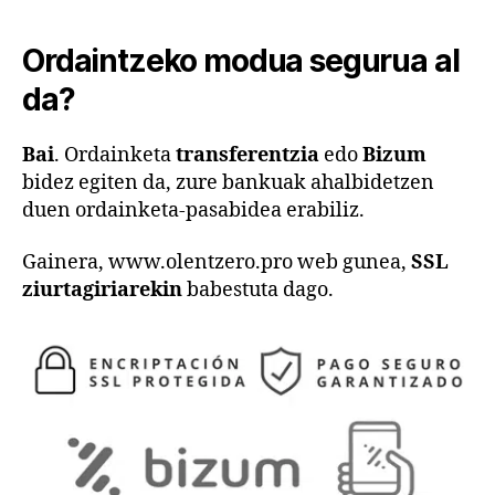
Ordaintzeko modua segurua al
da?
Bai
. Ordainketa
transferentzia
edo
Bizum
bidez egiten da, zure bankuak ahalbidetzen
duen ordainketa-pasabidea erabiliz.
Gainera, www.olentzero.pro web gunea,
SSL
ziurtagiriarekin
babestuta dago.