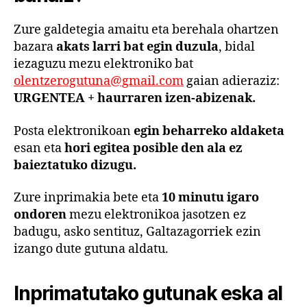
Zure galdetegia amaitu eta berehala ohartzen
bazara
akats larri bat egin duzula
, bidal
iezaguzu mezu elektroniko bat
olentzerogutuna@gmail.com
gaian adieraziz:
URGENTEA + haurraren izen-abizenak.
Posta elektronikoan
egin beharreko aldaketa
esan eta
hori egitea posible den ala ez
baieztatuko dizugu.
Zure inprimakia bete eta
10 minutu igaro
ondoren
mezu elektronikoa jasotzen ez
badugu, asko sentituz, Galtazagorriek ezin
izango dute gutuna aldatu.
Inprimatutako gutunak eska al