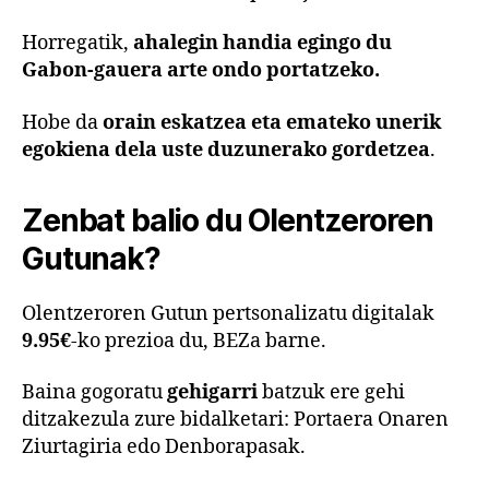
Horregatik,
ahalegin handia egingo du
Gabon-gauera arte ondo portatzeko.
Hobe da
orain eskatzea eta emateko unerik
egokiena dela uste duzunerako gordetzea
.
Zenbat balio du Olentzeroren
Gutunak?
Olentzeroren Gutun pertsonalizatu digitalak
9.95€
-ko prezioa du, BEZa barne.
Baina gogoratu
gehigarri
batzuk ere gehi
ditzakezula zure bidalketari: Portaera Onaren
Ziurtagiria edo Denborapasak.