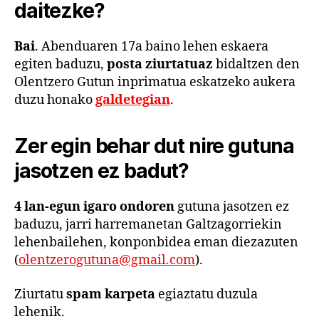
daitezke?
Bai
. Abenduaren 17a baino lehen eskaera
egiten baduzu,
posta ziurtatuaz
bidaltzen den
Olentzero Gutun inprimatua eskatzeko aukera
duzu honako
galdetegian
.
Zer egin behar dut nire gutuna
jasotzen ez badut?
4 lan-egun igaro ondoren
gutuna jasotzen ez
baduzu, jarri harremanetan Galtzagorriekin
lehenbailehen, konponbidea eman diezazuten
(
olentzerogutuna@gmail.com
).
Ziurtatu
spam karpeta
egiaztatu duzula
lehenik.