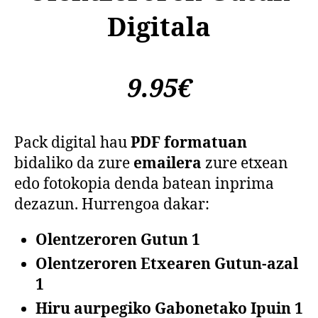
Digitala
9.95€
Pack digital hau
PDF formatuan
bidaliko da zure
emailera
zure etxean
edo fotokopia denda batean inprima
dezazun. Hurrengoa dakar:
Olentzeroren Gutun 1
Olentzeroren Etxearen Gutun-azal
1
Hiru aurpegiko Gabonetako Ipuin 1