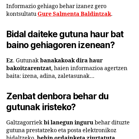
Informazio gehiago behar izanez gero
kontsultatu
Gure Salmenta Baldintzak
.
Bidal daiteke gutuna haur bat
baino gehiagoren izenean?
Ez
. Gutunak
banakakoak dira haur
bakoitzarentzat
, haien informazioa agertzen
baita: izena, adina, zaletasunak…
Zenbat denbora behar du
gutunak iristeko?
Galtzagorriek
bi lanegun inguru
behar dituzte
gutuna prestatzeko eta posta elektronikoz
bidaltzeko,
behin ordainketa ziurtatuta.