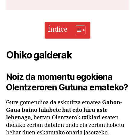
Índice
Ohiko galderak
Noiz da momentu egokiena
Olentzeroren Gutuna emateko?
Gure gomendioa da eskutitza ematea
Gabon-
Gaua baino hilabete bat edo hiru aste
lehenago
, bertan Olentzerok txikiari esaten
diolako zertan dabilen ondo eta zertan hobetu
behar duen eskatutako oparia jasotzeko.