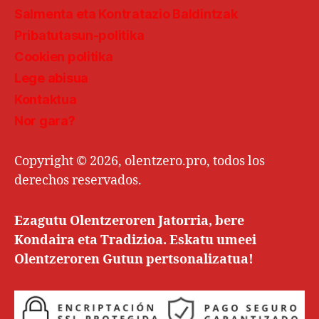
Salmenta eta Kontratazio Baldintzak
Pribatutasun-politika
Cookien politika
Lege abisua
Kontaktua
Nor gara?
Copyright © 2026, olentzero.pro, todos los
derechos reservados.
Ezagutu Olentzeroren Jatorria, bere
Kondaira eta Tradizioa. Eskatu umeei
Olentzeroren Gutun pertsonalizatua!