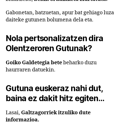
Gabonetan, batzuetan, apur bat gehiago luza
daiteke gutunen bolumena dela eta.
Nola pertsonalizatzen dira
Olentzeroren Gutunak?
Goiko Galdetegia bete
beharko duzu
haurraren datuekin.
Gutuna euskeraz nahi dut,
baina ez dakit hitz egiten…
Lasai,
Galtzagorriek itzuliko dute
informazioa.