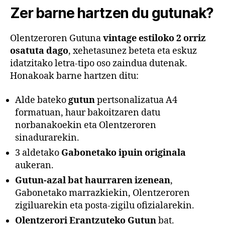
Zer barne hartzen du gutunak?
Olentzeroren Gutuna
vintage estiloko 2 orriz
osatuta dago
, xehetasunez beteta eta eskuz
idatzitako letra-tipo oso zaindua dutenak.
Honakoak barne hartzen ditu:
Alde bateko
gutun
pertsonalizatua A4
formatuan, haur bakoitzaren datu
norbanakoekin eta Olentzeroren
sinadurarekin.
3 aldetako
Gabonetako ipuin originala
aukeran.
Gutun-azal bat haurraren izenean
,
Gabonetako marrazkiekin, Olentzeroren
zigiluarekin eta posta-zigilu ofizialarekin.
Olentzerori Erantzuteko Gutun
bat.