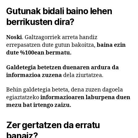
Gutunak bidali baino lehen
berrikusten dira?
Noski
. Galtzagorriek arreta handiz
errepasatzen dute gutun bakoitza,
baina ezin
dute %100ean bermatu.
Galdetegia betetzen duenaren ardura da
informazioa zuzena
dela ziurtatzea.
Behin galdetegia beteta, dena zuzen dagoela
egiaztatzeko
informazioaren laburpena duen
mezu bat irtengo zaizu.
Zer gertatzen da erratu
banaiz?