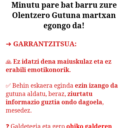
Minutu pare bat barru zure
Olentzero Gutuna martxan
egongo da!
➜
GARRANTZITSUA:
🙏
Ez idatzi dena maiuskulaz eta ez
erabili emotikonorik.
✅ Behin eskaera eginda
ezin izango da
gutuna aldatu, beraz,
ziurtatu
informazio guztia ondo dagoela
,
mesedez.
❓ Galdetegia eta gero
ohiko galderen