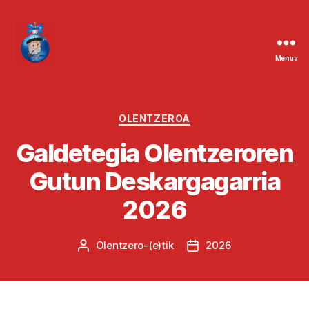
Menua
Kategoriak
OLENTZEROA
Galdetegia Olentzeroren
Gutun Deskargagarria
2026
Olentzero
-(e)tik
2026
Argitalpenaren
Argitalpenaren
egilea
data