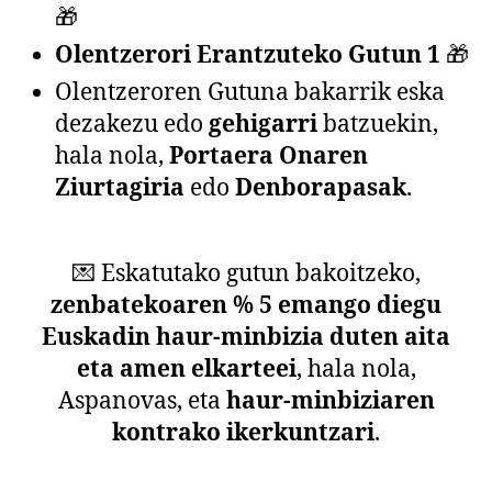
🎁
Olentzerori Erantzuteko Gutun 1
🎁
Olentzeroren Gutuna bakarrik eska
dezakezu edo
gehigarri
batzuekin,
hala nola,
Portaera Onaren
Ziurtagiria
edo
Denborapasak
.
💌 Eskatutako gutun bakoitzeko,
zenbatekoaren % 5 emango diegu
Euskadin haur-minbizia duten aita
eta amen elkarteei
, hala nola,
Aspanovas, eta
haur-minbiziaren
kontrako ikerkuntzari
.