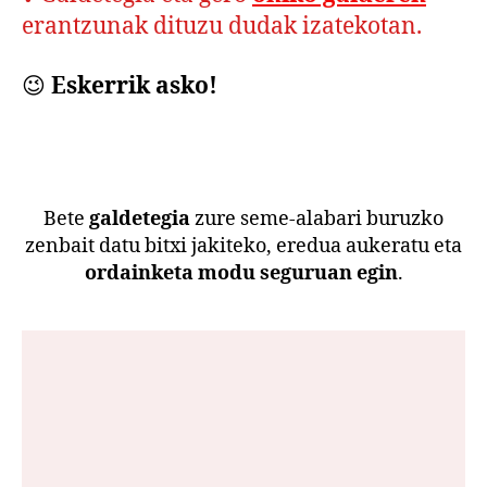
erantzunak dituzu dudak izatekotan.
😉
Eskerrik asko!
Bete
galdetegia
zure seme-alabari buruzko
zenbait datu bitxi jakiteko, eredua aukeratu eta
ordainketa modu seguruan egin
.