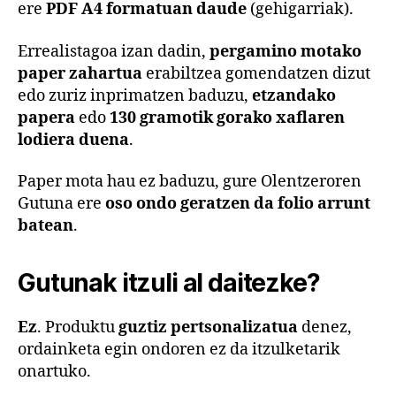
ere
PDF A4 formatuan daude
(gehigarriak).
Errealistagoa izan dadin,
pergamino motako
paper zahartua
erabiltzea gomendatzen dizut
edo zuriz inprimatzen baduzu,
etzandako
papera
edo
130 gramotik gorako xaflaren
lodiera duena
.
Paper mota hau ez baduzu, gure Olentzeroren
Gutuna ere
oso ondo geratzen da folio arrunt
batean
.
Gutunak itzuli al daitezke?
Ez
. Produktu
guztiz pertsonalizatua
denez,
ordainketa egin ondoren ez da itzulketarik
onartuko.